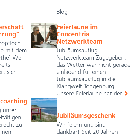
Blog
erschaft
Feierlaune im
hrung“
Concentria
Netzwerkteam
nopfloch
he mit dem
Jubiläumsauflug
ethe) Wer
Netzwerkteam Zugegeben,
eits
das Wetter war nicht gerade
ert sich
einladend für einen
Jubiläumsausflug in die
Klangwelt Toggenburg.
Unsere Feierlaune hat der
scoaching
g unter
Jubiläumsgeschenk
lfältigen
recht zu
Wir feiern und sind
Ihnen
dankbar! Seit 20 Jahren