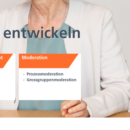
 . entwickeln
nt
Moderation
Prozessmoderation
Grossgruppen­moderation