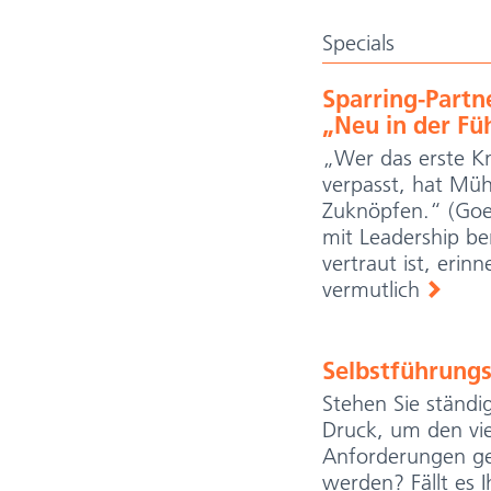
Specials
Sparring-Partn
„Neu in der Fü
„Wer das erste K
verpasst, hat Mü
Zuknöpfen.“ (Go
mit Leadership ber
vertraut ist, erinn
vermutlich
Selbstführung
Stehen Sie ständi
weiterlesen
Druck, um den vie
Anforderungen ge
werden? Fällt es 